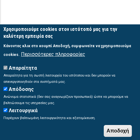
Χρησιμοποιούμε cookies στον ιστότοπό μας για την
καλύτερη εμπειρία σας
Κάνοντας κλικ στο κουμπί Αποδοχή, συμφωνείτε να χρησιμοποιούμε
Περισσότερες πληροφορίες
cookies.
Απαραίτητα
Απαραίτητα για τη σωστή λειτουργία του ιστότοπου και δεν μπορούν να
απενεργοποιηθούν στα συστήματά μας.
Απόδοσης
Ανώνυμα στατιστικά (δεν σας αναγνωρίζουν προσωπικά) ώστε να μπορούμε να
βελτιώσουμε τις υπηρεσίες μας.
Λειτουργικά
Παρέχουν βελτιωμένη λειτουργικότητα και εξατομίκευση.
Αποδοχή
© Copyright
Σύστημα ΠΟΣΕΙΔΩΝ
2026. Με επιφύλαξη παντός δικαιώματος.
W