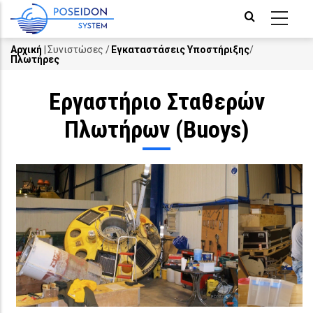
Skip
to
main
Αρχική
|
Συνιστώσες
/
Εγκαταστάσεις Υποστήριξης
/
Πλωτήρες
Breadcrumb
content
Εργαστήριο Σταθερών
Πλωτήρων (Buoys)