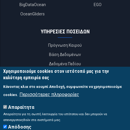
BigDataOcean
EGO
OceanGliders
ΥΠΗΡΕΣΙΕΣ ΠΟΣΕΙΔΩΝ
Πρόγνωση Καιρού
Βάση Δεδομένων
Δεδομένα Πεδίου
Χρησιμοποιούμε cookies στον ιστότοπό μας για την
APIs
καλύτερη εμπειρία σας
Κάνοντας κλικ στο κουμπί Αποδοχή, συμφωνείτε να χρησιμοποιούμε
ΕΠΙΚΟΙΝΩΝΙΑ
Περισσότερες πληροφορίες
cookies.
Σύστημα Ποσειδών
Απαραίτητα
46,7 χλμ. Λεωφόρος Αθηνών Σουνίου
Απαραίτητα για τη σωστή λειτουργία του ιστότοπου και δεν μπορούν να
απενεργοποιηθούν στα συστήματά μας.
Ανάβυσσος, Αττική, Τ.Κ. 19013 Ελλάδα.
Απόδοσης