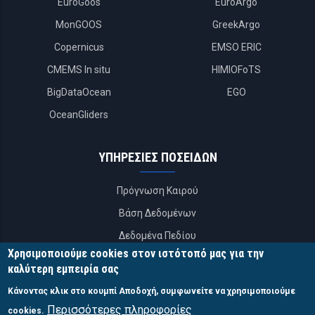
EuroGoos
EuroArgo
MonGOOS
GreekArgo
Copernicus
EMSO ERIC
CMEMS In situ
HIMIOFoTS
BigDataOcean
EGO
OceanGliders
ΥΠΗΡΕΣΙΕΣ ΠΟΣΕΙΔΩΝ
Πρόγνωση Καιρού
Βάση Δεδομένων
Δεδομένα Πεδίου
Χρησιμοποιούμε cookies στον ιστότοπό μας για την
APIs
καλύτερη εμπειρία σας
Κάνοντας κλικ στο κουμπί Αποδοχή, συμφωνείτε να χρησιμοποιούμε
ΕΠΙΚΟΙΝΩΝΙΑ
Περισσότερες πληροφορίες
cookies.