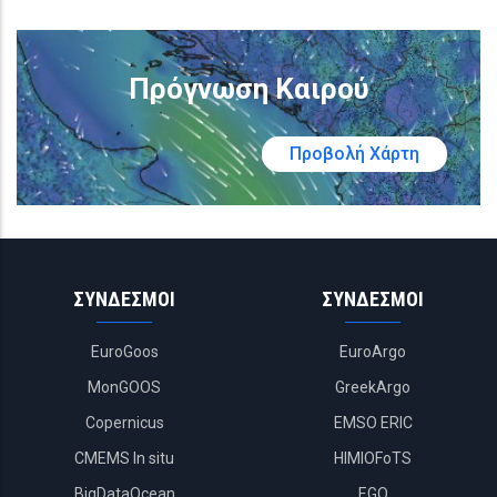
Πρόγνωση Καιρού
Προβολή Χάρτη
ΣΥΝΔΕΣΜΟΙ
ΣΥΝΔΕΣΜΟΙ
EuroGoos
EuroArgo
MonGOOS
GreekArgo
Copernicus
EMSO ERIC
CMEMS In situ
HIMIOFoTS
BigDataOcean
EGO