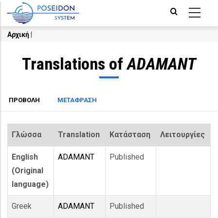
Skip
to
main
Αρχική
|
Breadcrumb
content
Translations of
ADAMANT
Primary
(ACTIVE
ΠΡΟΒΟΛΗ
ΜΕΤΑΦΡΑΣΗ
TAB)
tabs
Γλώσσα
Translation
Κατάσταση
Λειτουργίες
English
ADAMANT
Published
(Original
language)
Greek
ADAMANT
Published