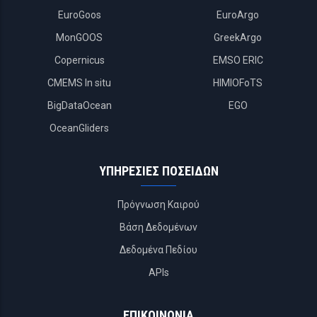
EuroGoos
EuroArgo
MonGOOS
GreekArgo
Copernicus
EMSO ERIC
CMEMS In situ
HIMIOFoTS
BigDataOcean
EGO
OceanGliders
ΥΠΗΡΕΣΙΕΣ ΠΟΣΕΙΔΩΝ
Πρόγνωση Καιρού
Βάση Δεδομένων
Δεδομένα Πεδίου
APIs
ΕΠΙΚΟΙΝΩΝΙΑ