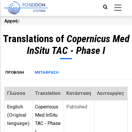
Skip
to
main
Αρχική
|
Breadcrumb
content
Translations of
Copernicus Med
InSitu TAC - Phase I
Primary
(ACTIVE
ΠΡΟΒΟΛΗ
ΜΕΤΑΦΡΑΣΗ
TAB)
tabs
Γλώσσα
Translation
Κατάσταση
Λειτουργίες
English
Copernicus
Published
(Original
Med InSitu
language)
TAC - Phase
I