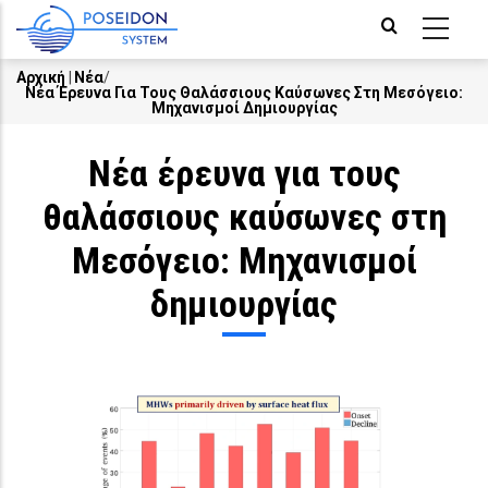
Skip
to
main
Αρχική
|
Νέα
/
Νέα Έρευνα Για Τους Θαλάσσιους Καύσωνες Στη Μεσόγειο:
Breadcrumb
content
Μηχανισμοί Δημιουργίας
Νέα έρευνα για τους
θαλάσσιους καύσωνες στη
Μεσόγειο: Μηχανισμοί
δημιουργίας