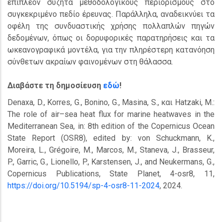
επιπλέον συζητά μεθοδολογικούς περιορισμούς στο
συγκεκριμένο πεδίο έρευνας. Παράλληλα, αναδεικνύει τα
οφέλη της συνδυαστικής χρήσης πολλαπλών πηγών
δεδομένων, όπως οι δορυφορικές παρατηρήσεις και τα
ωκεανογραφικά μοντέλα, για την πληρέστερη κατανόηση
σύνθετων ακραίων φαινομένων στη θάλασσα.
Διαβάστε τη δημοσίευση
εδώ
!
Denaxa, D., Korres, G., Bonino, G., Masina, S., και Hatzaki, M.:
The role of air–sea heat flux for marine heatwaves in the
Mediterranean Sea, in: 8th edition of the Copernicus Ocean
State Report (OSR8), edited by: von Schuckmann, K.,
Moreira, L., Grégoire, M., Marcos, M., Staneva, J., Brasseur,
P., Garric, G., Lionello, P., Karstensen, J., and Neukermans, G.,
Copernicus Publications, State Planet, 4-osr8, 11,
https://doi.org/10.5194/sp-4-osr8-11-2024
, 2024.