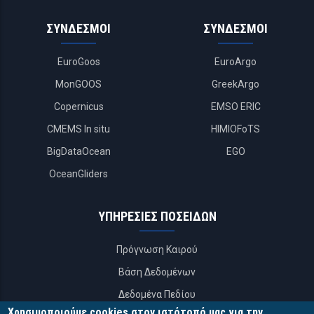
ΣΥΝΔΕΣΜΟΙ
ΣΥΝΔΕΣΜΟΙ
EuroGoos
EuroArgo
MonGOOS
GreekArgo
Copernicus
EMSO ERIC
CMEMS In situ
HIMIOFoTS
BigDataOcean
EGO
OceanGliders
ΥΠΗΡΕΣΙΕΣ ΠΟΣΕΙΔΩΝ
Πρόγνωση Καιρού
Βάση Δεδομένων
Δεδομένα Πεδίου
Χρησιμοποιούμε cookies στον ιστότοπό μας για την