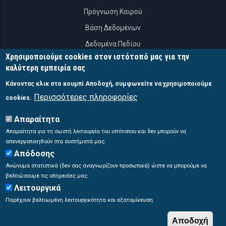
Πρόγνωση Καιρού
Βάση Δεδομένων
Δεδομένα Πεδίου
Χρησιμοποιούμε cookies στον ιστότοπό μας για την
APIs
καλύτερη εμπειρία σας
Κάνοντας κλικ στο κουμπί Αποδοχή, συμφωνείτε να χρησιμοποιούμε
ΕΠΙΚΟΙΝΩΝΙΑ
Περισσότερες πληροφορίες
cookies.
Σύστημα Ποσειδών
Απαραίτητα
46,7 χλμ. Λεωφόρος Αθηνών Σουνίου
Απαραίτητα για τη σωστή λειτουργία του ιστότοπου και δεν μπορούν να
απενεργοποιηθούν στα συστήματά μας.
Ανάβυσσος, Αττική, Τ.Κ. 19013 Ελλάδα.
Απόδοσης
poseidon@hcmr.gr
Ανώνυμα στατιστικά (δεν σας αναγνωρίζουν προσωπικά) ώστε να μπορούμε να
βελτιώσουμε τις υπηρεσίες μας.
Λειτουργικά
Παρέχουν βελτιωμένη λειτουργικότητα και εξατομίκευση.
Αποδοχή
© Copyright
Σύστημα ΠΟΣΕΙΔΩΝ
2026. Με επιφύλαξη παντός δικαιώματος.