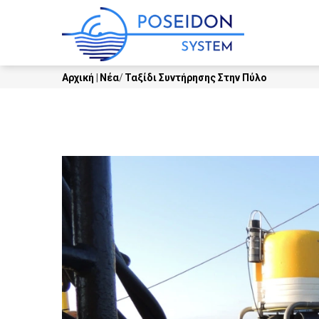
Skip
MAIN
to
NAVI
main
content
Αρχική
|
Νέα
/
Ταξίδι Συντήρησης Στην Πύλο
Breadcrumb