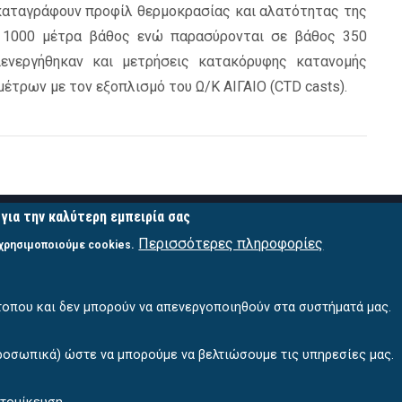
 καταγράφουν προφίλ θερμοκρασίας και αλατότητας της
 1000 μέτρα βάθος ενώ παρασύρονται σε βάθος 350
ενεργήθηκαν και μετρήσεις κατακόρυφης κατανομής
έτρων με τον εξοπλισμό του Ω/Κ ΑΙΓΑΙΟ (CTD casts).
για την καλύτερη εμπειρία σας
ΣΥΝΔΕΣΜΟΙ
ΥΠΗΡΕΣΙΕΣ ΠΟΣΕΙΔ
Περισσότερες πληροφορίες
 χρησιμοποιούμε cookies.
EuroArgo
Πρόγνωση Καιρού
GreekArgo
Βάση Δεδομένων
τοπου και δεν μπορούν να απενεργοποιηθούν στα συστήματά μας.
EMSO ERIC
Δεδομένα Πεδίου
HIMIOFoTS
APIs
ροσωπικά) ώστε να μπορούμε να βελτιώσουμε τις υπηρεσίες μας.
EGO