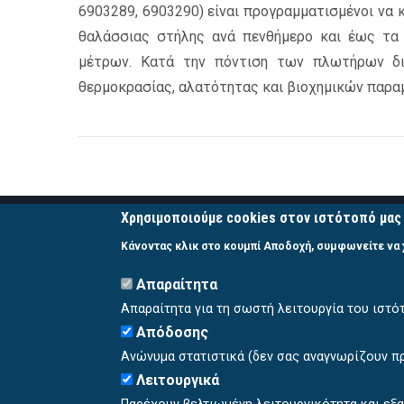
6903289, 6903290) είναι προγραμματισμένοι να
θαλάσσιας στήλης ανά πενθήμερο και έως τα
μέτρων. Κατά την πόντιση των πλωτήρων δι
θερμοκρασίας, αλατότητας και βιοχημικών παραμ
Χρησιμοποιούμε cookies στον ιστότοπό μας 
ΣΥΝΔΕΣΜΟΙ
Κάνοντας κλικ στο κουμπί Αποδοχή, συμφωνείτε να
Απαραίτητα
EuroGoos
MonGOOS
Απαραίτητα για τη σωστή λειτουργία του ιστό
Copernicus
Απόδοσης
CMEMS In situ
Ανώνυμα στατιστικά (δεν σας αναγνωρίζουν π
BigDataOcean
Λειτουργικά
OceanGliders