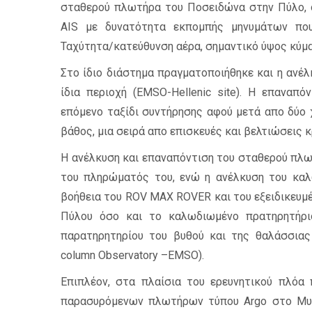
σταθερού πλωτήρα του Ποσειδώνα στην Πύλο, ο
AIS με δυνατότητα εκπομπής μηνυμάτων που
Ταχύτητα/κατεύθυνση αέρα, σημαντικό ύψος κύμα
Στο ίδιο διάστημα πραγματοποιήθηκε και η ανέ
ίδια περιοχή (EMSO-Hellenic site). Η επαναπ
επόμενο ταξίδι συντήρησης αφού μετά απο δύο 
βάθος, μια σειρά απο επισκευές και βελτιώσεις 
Η ανέλκυση και επαναπόντιση του σταθερού πλωτ
του πληρώματός του, ενώ η ανέλκυση του καλ
βοήθεια του ROV MAX ROVER και του εξειδικευ
Πύλου όσο και το καλωδιωμένο πρατηρητήρι
παρατηρητηρίου του βυθού και της θαλάσσιας στ
column Observatory –EMSO).
Επιπλέον, στα πλαίσια του ερευνητικού πλόα 
παρασυρόμενων πλωτήρων τύπου Argo στο Μυ